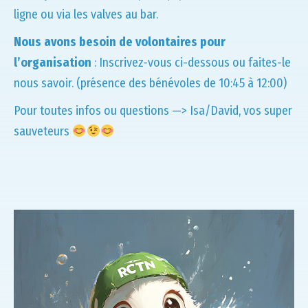
ligne ou via les valves au bar.
Nous avons besoin de volontaires pour
l’organisation
: Inscrivez-vous ci-dessous ou faites-le
nous savoir. (présence des bénévoles de 10:45 à 12:00)
Pour toutes infos ou questions —> Isa/David, vos super
sauveteurs