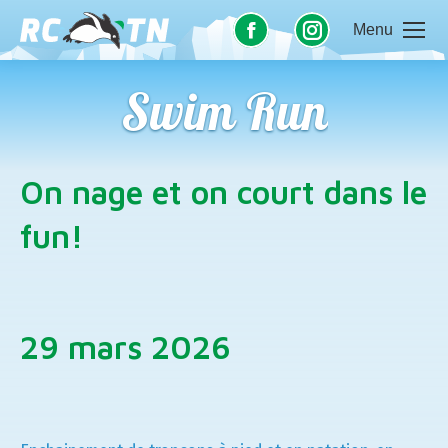
Menu
La
La
page
page
Swim Run
Facebook
Instagram
s'ouvre
s'ouvre
Vous êtes ici :
On nage et on court dans le
dans
dans
une
une
fun!
nouvelle
nouvelle
fenêtre
fenêtre
29 mars 2026