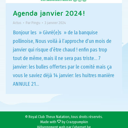
Agenda janvier 2024!
Actus
Par
Pingu
3 janvier 2024
Bonjour les » Givré(e)s » de la banquise
pollinoise, Nous voilà à l’approche d’un mois de
janvier qui risque d’être chaud ! enfin pas trop
tout de même, mais il ne sera pas triste… 7
janvier: les bulles offertes par le comité mais ça
vous le saviez déjà 14 janvier: les huitres manière
ANNULE 21…
© Royal Club Theux Natation, tous droits réservés.
Made with
by Crazypumpkin
Hébergement web par
Cybernet.be